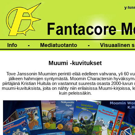
Muumi -kuvitukset
Tove Janssonin Muumien perintö elää edelleen vahvana, yli 60 v
jälkeen hahmojen syntymästä. Moomin Charactersin hyväksy
piirtäjänä Kristian Huitula on vastannut suuresta osasta 2000-luvun 
muumi-kuvituksista, joita on nähty niin erilaisissa Muumi-kirjoissa, 
kuin peleissäkin.